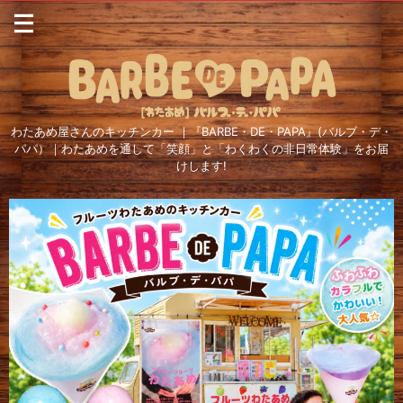
わたあめ屋さんのキッチンカー ｜『BARBE・DE・PAPA』(バルブ・デ・
パパ）｜わたあめを通して「笑顔」と「わくわくの非日常体験」をお届
けします!