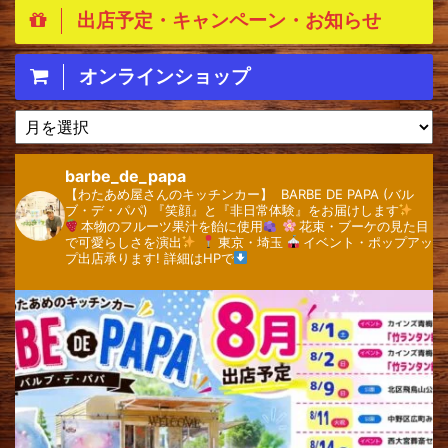
出店予定・キャンペーン・お知らせ
オンラインショップ
ア
ー
カ
barbe_de_papa
イ
【わたあめ屋さんのキッチンカー】 ⁡
⁡BARBE DE PAPA (バル
ブ
ブ・デ・パパ)
『笑顔』と『非日常体験』をお届けします
本物のフルーツ果汁を飴に使用
花束・ブーケの見た目
で可愛らしさを演出
⁡
東京・埼玉
⁡
イベント・ポップアッ
プ出店承ります!
詳細はHPで