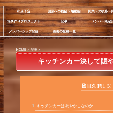
出店予定
開業への軌跡〜始動編
開業への軌跡〜
場所作りプロジェクト
記事
メンバー限定
メンバーシップ登録
過去の投稿一覧
HOME
>
記事
>
キッチンカー決して賑
目次
[
閉じる
]
1
キッチンカーは賑やかしなのか