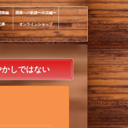
開業編
開業への軌跡〜出店編〜
記事
オンラインショップ
やかしではない