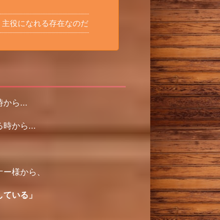
、主役になれる存在なのだ
ら...
から...
ナー様から、
している」