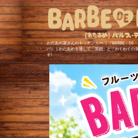
わたあめ屋さんのキッチンカー ｜『BARBE・DE・
パ）｜わたあめを通して「笑顔」と「わくわくの
す!