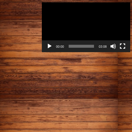
動
画
プ
レ
ー
ヤ
ー
00:00
03:08