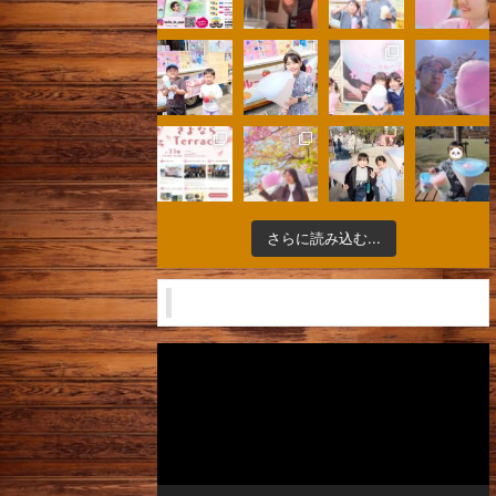
さらに読み込む...
キッチンカー 納車から完成
動
画
プ
レ
ー
ヤ