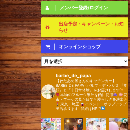
メンバー登録/ログイン
出店予定・キャンペーン・お知
らせ
オンラインショップ
ア
ー
カ
barbe_de_papa
イ
【わたあめ屋さんのキッチンカー】 ⁡
ブ
⁡BARBE DE PAPA (バルブ・デ・パパ)
『笑
顔』と『非日常体験』をお届けします
本物のフルーツ果汁を飴に使用
花
束・ブーケの見た目で可愛らしさを演出
東京・埼玉
⁡
イベント・ポップアップ
出店承ります!
詳細はHPで