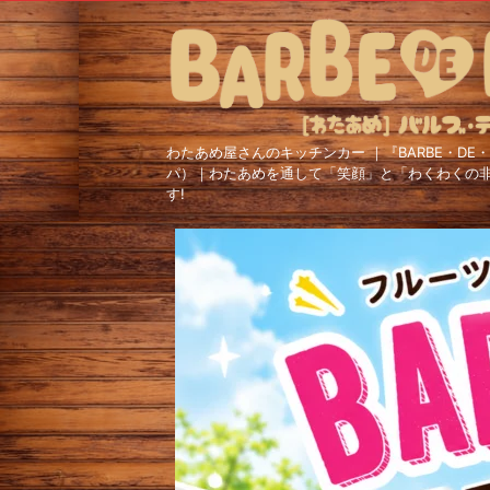
わたあめ屋さんのキッチンカー ｜『BARBE・DE・
パ）｜わたあめを通して「笑顔」と「わくわくの
す!