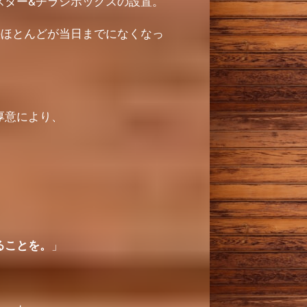
スター&チラシボックスの設置。
のほとんどが当日までになくなっ
厚意により、
ることを。
」