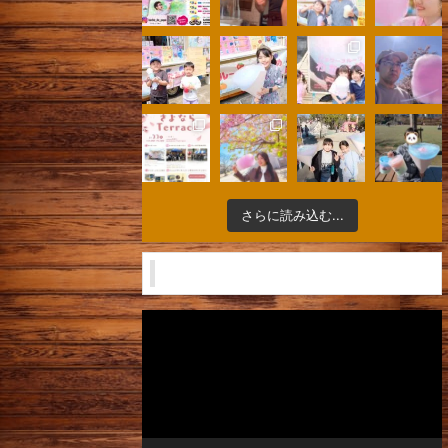
さらに読み込む...
キッチンカー 納車から完成
動
画
プ
レ
ー
ヤ