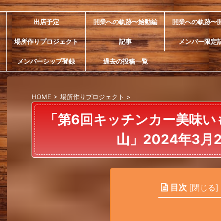
出店予定
開業への軌跡〜始動編
開業への軌跡〜
場所作りプロジェクト
記事
メンバー限定
メンバーシップ登録
過去の投稿一覧
HOME
>
場所作りプロジェクト
>
「第6回キッチンカー美味い
山」2024年3月2
目次
[
閉じる
]