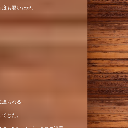
何度も覗いたが、
。
。
に迫られる。
してきた。