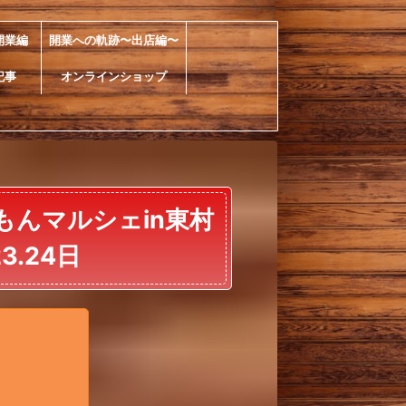
開業編
開業への軌跡〜出店編〜
記事
オンラインショップ
もんマルシェin東村
3.24日