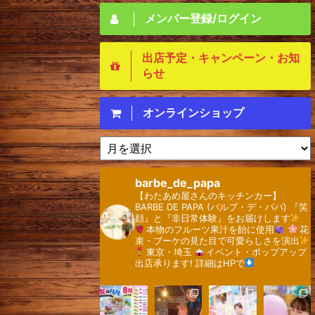
メンバー登録/ログイン
出店予定・キャンペーン・お知
らせ
オンラインショップ
ア
ー
カ
barbe_de_papa
イ
【わたあめ屋さんのキッチンカー】 ⁡
ブ
⁡BARBE DE PAPA (バルブ・デ・パパ)
『笑
顔』と『非日常体験』をお届けします
本物のフルーツ果汁を飴に使用
花
束・ブーケの見た目で可愛らしさを演出
東京・埼玉
⁡
イベント・ポップアップ
出店承ります!
詳細はHPで