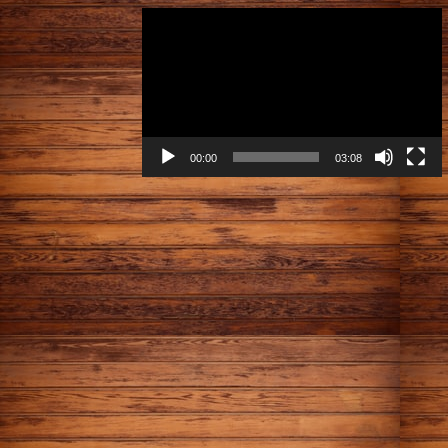
動
画
プ
レ
ー
ヤ
ー
00:00
03:08