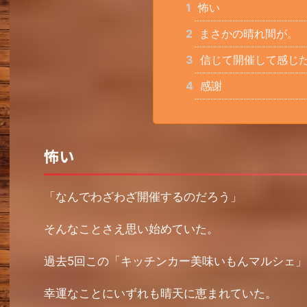
1
怖い
2
まさかの晴れ間が。
3
信じて開催して感じ
4
感謝
怖い
「なんでわざわざ開催するのだろう」
そんなことさえ思い始めていた。
過去5回この「キッチンカー美味いもんマルシェ
幸運なことにいずれも晴天に恵まれていた。