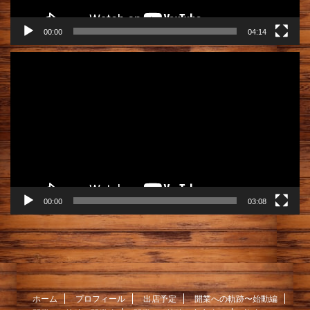
00:00
04:14
動
画
プ
レ
ー
ヤ
ー
00:00
03:08
ホーム
プロフィール
出店予定
開業への軌跡〜始動編