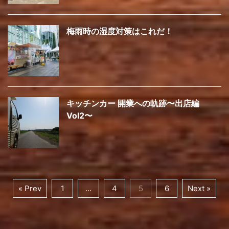
梅雨時の湿度対策はこれだ！
キッチンカー 開業への軌跡〜出店編
Vol2〜
« Prev
1
…
4
5
6
Next »