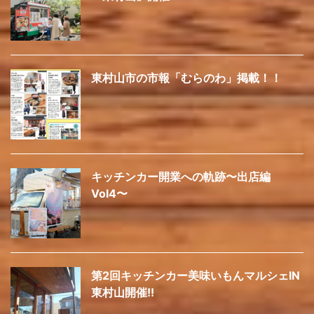
東村山市の市報「むらのわ」掲載！！
キッチンカー開業への軌跡〜出店編
Vol4〜
第2回キッチンカー美味いもんマルシェIN
東村山開催!!