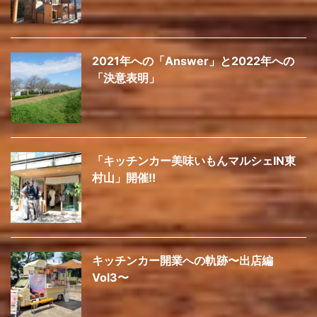
2021年への「Answer」と2022年への
「決意表明」
「キッチンカー美味いもんマルシェIN東
村山」開催!!
キッチンカー開業への軌跡〜出店編
Vol3〜