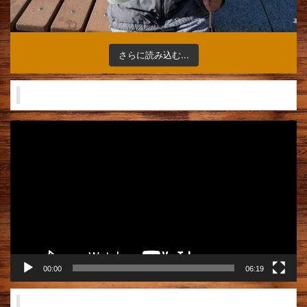
さらに読み込む...
キッチンカー 納車から完成
動
画
プ
レ
ー
ヤ
ー
00:00
06:19
営業風景2024年12月