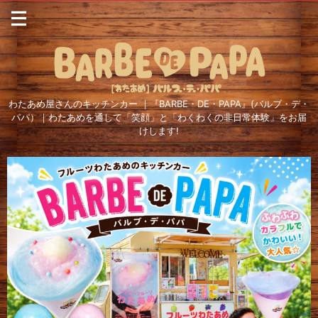
わたあめ屋さんのキッチンカー ｜『BARBE・DE・PAPA』(バルブ・デ・
パパ）｜わたあめを通して「笑顔」と「わくわくの非日常体験」をお届
けします!