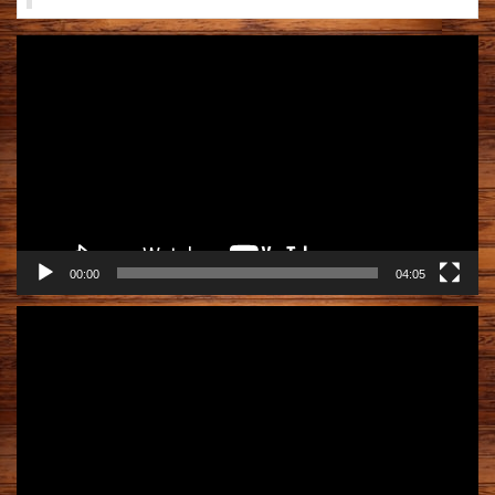
動
画
プ
レ
ー
ヤ
ー
00:00
04:05
動
画
プ
レ
ー
ヤ
ー