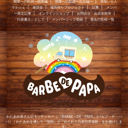
開業への軌跡〜開業編
開業への軌跡〜出店編〜
美味いもん
マルシェ
座談会
場所作りプロジェクト
記事
メンバ
ー限定記事
オンラインショップ
お問合せ・出店依頼等
「行政書士」として
メンバーシップ登録
過去の投稿一覧
わたあめ屋さんのキッチンカー ｜『BARBE・DE・PAPA』(バルブ・デ・パ
パ）｜わたあめを通して「笑顔」と「わくわくの非日常体験」をお届けしま
す!