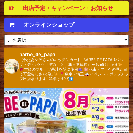
出店予定・キャンペーン・お知らせ
オンラインショップ
ア
ー
カ
barbe_de_papa
イ
【わたあめ屋さんのキッチンカー】 ⁡
⁡BARBE DE PAPA (バル
ブ
ブ・デ・パパ)
『笑顔』と『非日常体験』をお届けします
本物のフルーツ果汁を飴に使用
花束・ブーケの見た目
で可愛らしさを演出
⁡
東京・埼玉
⁡
イベント・ポップアッ
プ出店承ります!
詳細はHPで